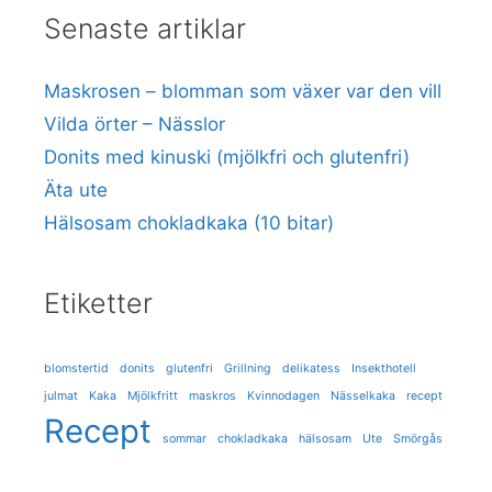
Senaste artiklar
Maskrosen – blomman som växer var den vill
Vilda örter – Nässlor
Donits med kinuski (mjölkfri och glutenfri)
Äta ute
Hälsosam chokladkaka (10 bitar)
Etiketter
blomstertid
donits
glutenfri
Grillning
delikatess
Insekthotell
julmat
Kaka
Mjölkfritt
maskros
Kvinnodagen
Nässelkaka
recept
Recept
sommar
chokladkaka
hälsosam
Ute
Smörgås