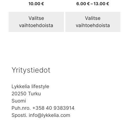
0
0
Hintaluok
10.00
€
6.00
€
–
13.00
€
sivulla.
sivulla.
5
5
6.00 €
:
:
s
s
-
Valitse
Valitse
t
t
13.00 €
ä
ä
vaihtoehdoista
vaihtoehdoista
Yritystiedot
Lykkelia lifestyle
20250 Turku
Suomi
Puh.nro. +358 40 9383914
Sposti. info@lykkelia.com