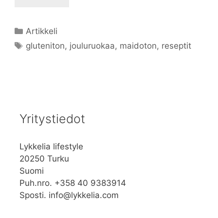
Kategoriat
Artikkeli
Avainsanat
gluteniton
,
jouluruokaa
,
maidoton
,
reseptit
Yritystiedot
Lykkelia lifestyle
20250 Turku
Suomi
Puh.nro. +358 40 9383914
Sposti. info@lykkelia.com