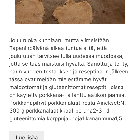
Jouluruoka kunniaan, mutta viimeistään
Tapaninpäivänä alkaa tuntua siltä, että
jouluruuan tarvitsee tulla uudessa muodossa,
jotta se taas maistuisi hyvältä. Sanottu ja tehty,
parin vuoden testauksen ja reseptihaun jälkeen
tässä ovat meidän mielestämme hyvät
maidottomat ja gluteenittomat reseptit, joissa
on käytetty porkkana- ja lanttulaatikon jäämiä.
Porkkanapihvit porkkanalaatikosta Ainekset:N.
300 g porkkanalaatikkoa1 peruna2-3 rkl
gluteenittomia korppujauhoja1 kananmuna1,5 …
Lue lisää