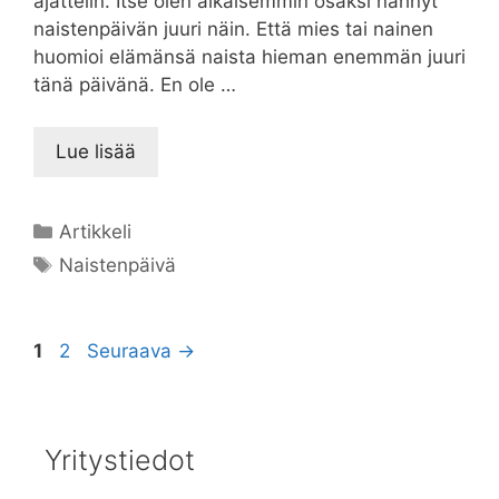
ajattelin. Itse olen aikaisemmin osaksi nähnyt
naistenpäivän juuri näin. Että mies tai nainen
huomioi elämänsä naista hieman enemmän juuri
tänä päivänä. En ole …
Lue lisää
Kategoriat
Artikkeli
Avainsanat
Naistenpäivä
Sivu
Sivu
1
2
Seuraava
→
Yritystiedot