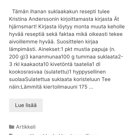
Tämän ihanan suklaakakun resepti tulee
Kristina Anderssonin kirjoittamasta kirjasta Ät
hjärnsmart! Kirjasta löytyy monta muuta keholle
hyvää reseptiä sekä faktaa mikä oikeasti tekee
aivoillemme hyvää. Suosittelen kirjaa
lämpimästi. Ainekset:1 pkt mustia papuja (n.
200 g)3 kananmunaa100 g tummaa suklaata2-
3 rkl kaakaota10 kivetöntä taatelia1 dl
kookosrasvaa (sulatettu)1 hyppysellinen
suolaaSulatettua suklaata koristeluun Tee
näin:Lämmitä kiertoilmauuni 175 …
Lue lisää
Kategoriat
Artikkeli
Avainsanat