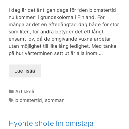
I dag är det äntligen dags för ”den blomstertid
nu kommer” i grundskolorna i Finland. För
många är det en efterlängtad dag både för stor
som liten, för andra betyder det ett långt,
ensamt lov, då de omgivande vuxna arbetar
utan möjlighet till lika lång ledighet. Med tanke
på hur vårterminen sett ut är alla inom …
Lue lisää
Kategoriat
Artikkeli
Avainsanat
blomstertid
,
sommar
Hyönteishotellin omistaja