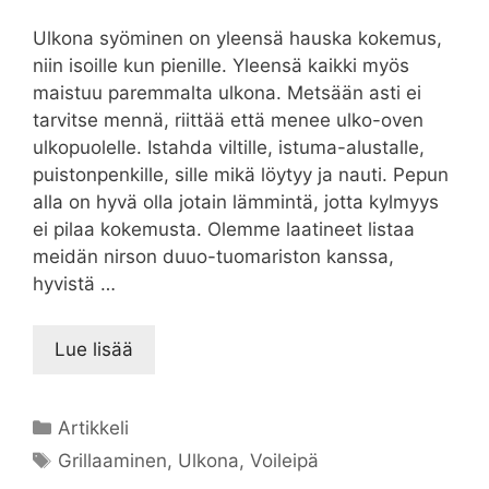
Ulkona syöminen on yleensä hauska kokemus,
niin isoille kun pienille. Yleensä kaikki myös
maistuu paremmalta ulkona. Metsään asti ei
tarvitse mennä, riittää että menee ulko-oven
ulkopuolelle. Istahda viltille, istuma-alustalle,
puistonpenkille, sille mikä löytyy ja nauti. Pepun
alla on hyvä olla jotain lämmintä, jotta kylmyys
ei pilaa kokemusta. Olemme laatineet listaa
meidän nirson duuo-tuomariston kanssa,
hyvistä …
Lue lisää
Kategoriat
Artikkeli
Avainsanat
Grillaaminen
,
Ulkona
,
Voileipä