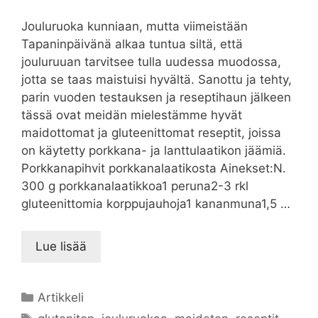
Jouluruoka kunniaan, mutta viimeistään
Tapaninpäivänä alkaa tuntua siltä, että
jouluruuan tarvitsee tulla uudessa muodossa,
jotta se taas maistuisi hyvältä. Sanottu ja tehty,
parin vuoden testauksen ja reseptihaun jälkeen
tässä ovat meidän mielestämme hyvät
maidottomat ja gluteenittomat reseptit, joissa
on käytetty porkkana- ja lanttulaatikon jäämiä.
Porkkanapihvit porkkanalaatikosta Ainekset:N.
300 g porkkanalaatikkoa1 peruna2-3 rkl
gluteenittomia korppujauhoja1 kananmuna1,5 …
Lue lisää
Kategoriat
Artikkeli
Avainsanat