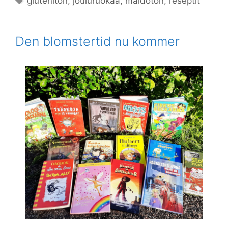
gluteniton
,
jouluruokaa
,
maidoton
,
reseptit
Den blomstertid nu kommer