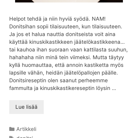
Helpot tehdä ja niin hyviä syödä. NAM!
Donitsihan sopii tilaisuuteen, kun tilaisuuteen.
Ja jos et halua nauttia donitseista voit aina
käyttää kinuskikastikkeen jäätelökastikkeena…
tai kauhoa ihan suoraan vaan kattilasta suuhun,
hahahaha niin minä tein viimeksi. Mutta täytyy
kyllä huomauttaa, että annoin kastiketta myös
lapsille vähän, heidän jäätelöpallojen päälle.
Donitsireseptin olen saanut perheemme
fammulta ja kinuskikastikereseptin löysin …
Lue lisää
Kategoriat
Artikkeli
Avainsanat