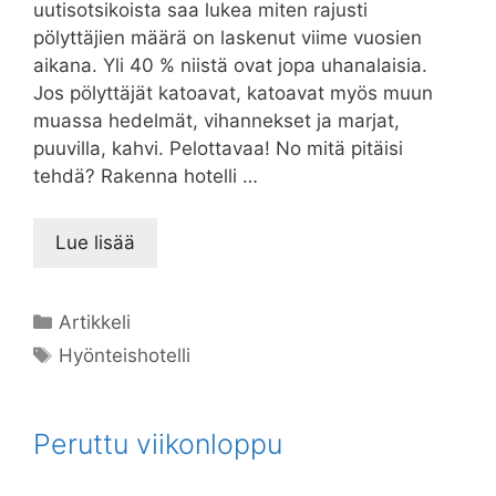
uutisotsikoista saa lukea miten rajusti
pölyttäjien määrä on laskenut viime vuosien
aikana. Yli 40 % niistä ovat jopa uhanalaisia.
Jos pölyttäjät katoavat, katoavat myös muun
muassa hedelmät, vihannekset ja marjat,
puuvilla, kahvi. Pelottavaa! No mitä pitäisi
tehdä? Rakenna hotelli …
Lue lisää
Kategoriat
Artikkeli
Avainsanat
Hyönteishotelli
Peruttu viikonloppu