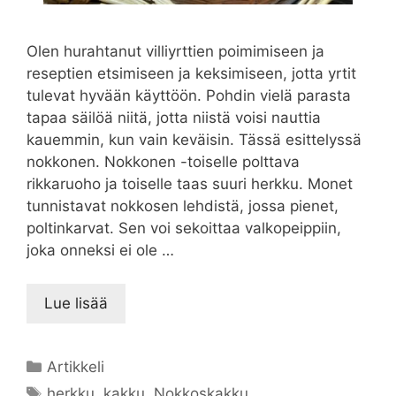
Olen hurahtanut villiyrttien poimimiseen ja
reseptien etsimiseen ja keksimiseen, jotta yrtit
tulevat hyvään käyttöön. Pohdin vielä parasta
tapaa säilöä niitä, jotta niistä voisi nauttia
kauemmin, kun vain keväisin. Tässä esittelyssä
nokkonen. Nokkonen -toiselle polttava
rikkaruoho ja toiselle taas suuri herkku. Monet
tunnistavat nokkosen lehdistä, jossa pienet,
poltinkarvat. Sen voi sekoittaa valkopeippiin,
joka onneksi ei ole …
Lue lisää
Kategoriat
Artikkeli
Avainsanat
herkku
,
kakku
,
Nokkoskakku