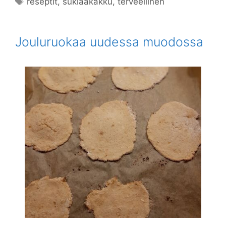
reseptit
,
suklaakakku
,
terveellinen
Jouluruokaa uudessa muodossa