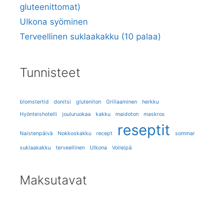
gluteenittomat)
Ulkona syöminen
Terveellinen suklaakakku (10 palaa)
Tunnisteet
blomstertid
donitsi
gluteniton
Grillaaminen
herkku
Hyönteishotelli
jouluruokaa
kakku
maidoton
maskros
reseptit
Naistenpäivä
Nokkoskakku
recept
sommar
suklaakakku
terveellinen
Ulkona
Voileipä
Maksutavat