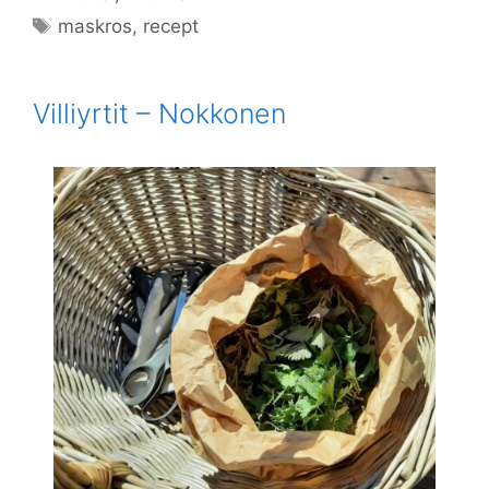
Avainsanat
maskros
,
recept
Villiyrtit – Nokkonen