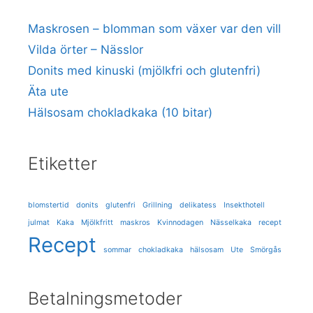
Maskrosen – blomman som växer var den vill
Vilda örter – Nässlor
Donits med kinuski (mjölkfri och glutenfri)
Äta ute
Hälsosam chokladkaka (10 bitar)
Etiketter
blomstertid
donits
glutenfri
Grillning
delikatess
Insekthotell
julmat
Kaka
Mjölkfritt
maskros
Kvinnodagen
Nässelkaka
recept
Recept
sommar
chokladkaka
hälsosam
Ute
Smörgås
Betalningsmetoder