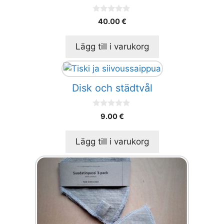
0
40.00
€
a
v
5
Lägg till i varukorg
Disk och städtvål
0
9.00
€
a
v
5
Lägg till i varukorg
Den
här
produkten
har
flera
varianter.