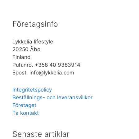
väljas
på
produktsidan
Företagsinfo
Lykkelia lifestyle
20250 Åbo
Finland
Puh.nro. +358 40 9383914
Epost. info@lykkelia.com
Integritetspolicy
Beställnings- och leveransvillkor
Företaget
Ta kontakt
Senaste artiklar